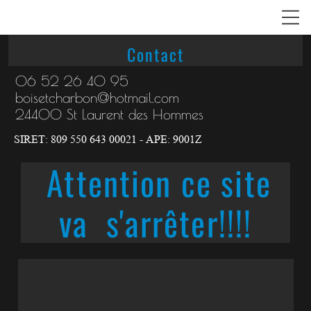
Contact
06 52 26 40 95
boisetcharbon@hotmail.com
24400 St Laurent des Hommes
SIRET:
809
550
643 00021 - APE: 9001Z
Attention ce site
va s'arrêter!!!!